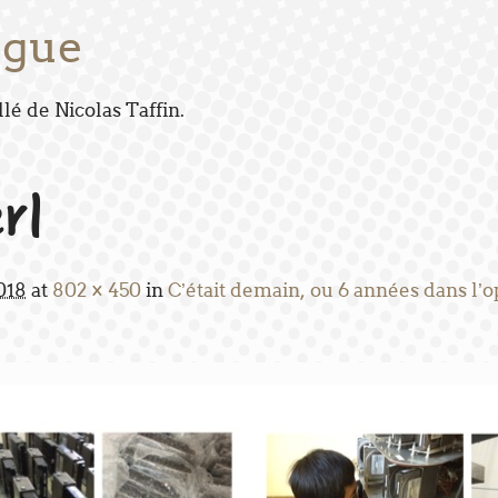
ogue
é de Nicolas Taffin.
r1
018
at
802 × 450
in
C’était demain, ou 6 années dans l’