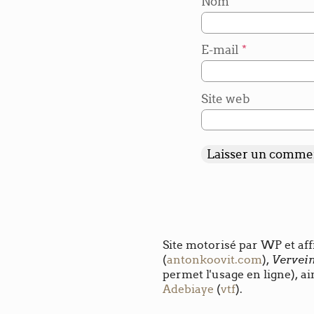
Nom
*
E-mail
*
Site web
Site motorisé par WP et aff
Vervei
(
antonkoovit.com
),
permet l'usage en ligne), ai
Adebiaye
(
vtf
).