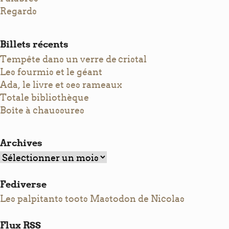
Regards
Billets récents
Tempête dans un verre de cristal
Les fourmis et le géant
Ada, le livre et ses rameaux
Totale bibliothèque
Boîte à chaussures
Archives
Archives
Fediverse
Les palpitants toots Mastodon de Nicolas
Flux RSS