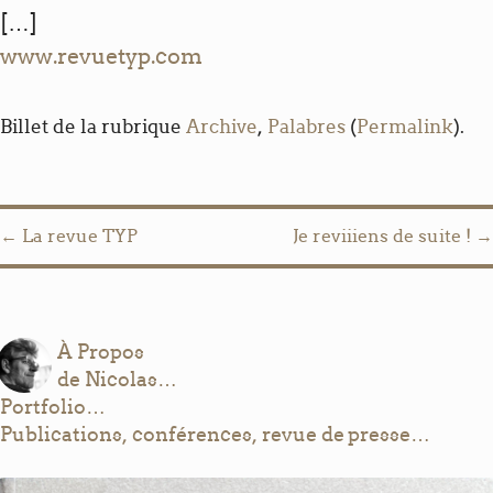
[…]
www.revuetyp.com
Billet de la rubrique
Archive
,
Palabres
(
Permalink
).
Post navigation
←
La revue TYP
Je reviiiens de suite !
→
À Propos
de Nicolas…
Portfolio…
Publications, conférences, revue de presse…