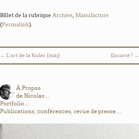
Billet de la rubrique
Archive
,
Manufacture
(
Permalink
).
Post navigation
←
L’art de la Kuler (màj)
Encarté !
→
À Propos
de Nicolas…
Portfolio…
Publications, conférences, revue de presse…