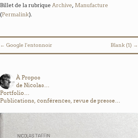
Billet de la rubrique
Archive
,
Manufacture
(
Permalink
).
Post navigation
←
Google l’entonnoir
Blank (1)
→
À Propos
de Nicolas…
Portfolio…
Publications, conférences, revue de presse…