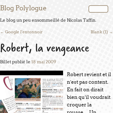
Blog Polylogue
Le blog un peu ensommeillé de Nicolas Taffin.
Post navigation
←
Google l’entonnoir
Blank (1)
→
Robert, la vengeance
Billet publié le
18 mai 2009
Robert revient et il
n’est pas content.
En fait on dirait
bien qu’il voudrait
croquer la
rousse… Un