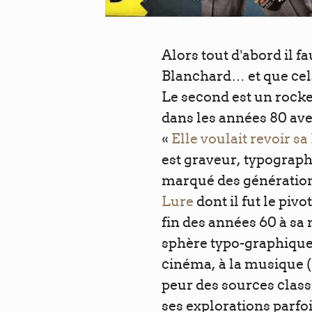
Alors tout d’abord il fa
Blanchard… et que ce
Le second est un rocke
dans les années 80 av
«
Elle voulait revoir 
est graveur, typograph
marqué des génération
Lure
dont il fut le piv
fin des années 60 à sa m
sphère typo-graphique
cinéma, à la musique (l
peur des sources clas
ses explorations parfo