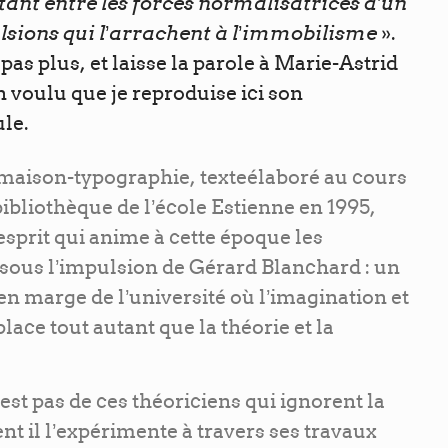
istant entre les forces normalisatrices d’un
pulsions qui l’arrachent à l’immobilisme
».
 pas plus, et laisse la parole à Marie-Astrid
n voulu que je reproduise ici son
le.
maison-typographie, texteélaboré au cours
bibliothèque de l’école Estienne en 1995,
esprit qui anime à cette époque les
sous l’impulsion de Gérard Blanchard : un
en marge de l’université où l’imagination et
place tout autant que la théorie et la
st pas de ces théoriciens qui ignorent la
t il l’expérimente à travers ses travaux