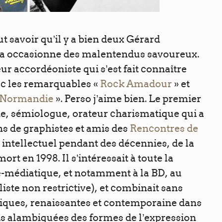
ut savoir qu’il y a bien deux Gérard
la occasionne des malentendus savoureux.
ur accordéoniste qui s’est fait connaître
ec les remarquables «
Rock Amadour
» et
sa Normandie
». Perso j’aime bien. Le premier
e, sémiologue, orateur charismatique qui a
s de graphistes et amis des
Rencontres de
ot intellectuel pendant des décennies, de la
ort en 1998. Il s’intéressait à toute la
-médiatique, et notamment à la BD, au
iste non restrictive), et combinait sans
siques, renaissantes et contemporaine dans
is alambiquées des formes de l’expression