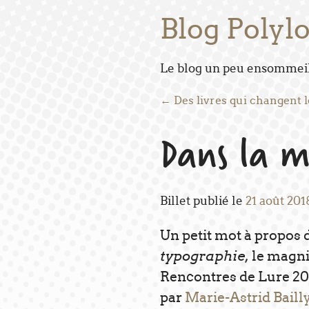
Blog Polyl
Le blog un peu ensommeill
Post navigation
←
Des livres qui changent 
Dans la m
Billet publié le
21 août 201
Un petit mot à propos 
typographie
, le magni
Rencontres de Lure 201
par
Marie-Astrid Baill