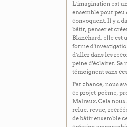
L’imagination est u
ensemble pour peu q
convoquent. Il y a d
bâtir, penser et cré
Blanchard, elle est 
forme d’investigatio
d’aller dans les rec
peine d’éclairer. Sa 
témoignent sans cess
Par chance, nous av
ce projet-poème, pr
Malraux. Cela nous a
relue, revue, recréé
de bâtir ensemble c
création typographiq