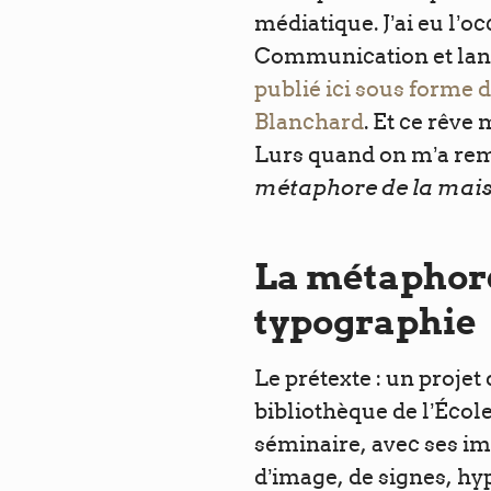
médiatique. J’ai eu l’
Communication et lang
publié ici sous forme 
Blanchard
. Et ce rêve
Lurs quand on m’a remi
métaphore de la mai
La métaphore
typographie
Le prétexte : un projet
bibliothèque de l’Écol
séminaire, avec ses i
d’image, de signes, hy