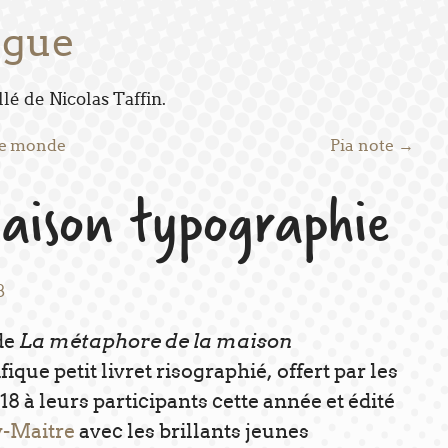
ogue
é de Nicolas Taffin.
le monde
Pia note
→
aison typographie
8
La métaphore de la maison
de
fique petit livret risographié, offert par les
8 à leurs participants cette année et édité
y-Maitre
avec les brillants jeunes